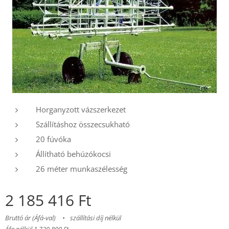
Horganyzott vázszerkezet
Szállításhoz összecsukható
20 fúvóka
Állítható behúzókocsi
26 méter munkaszélesség
2 185 416
Ft
Bruttó ár (Áfá-val)
szállítási díj nélkül