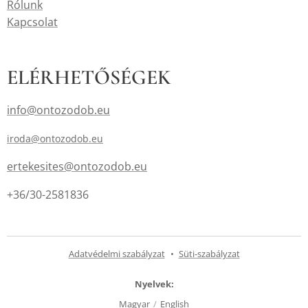
Rólunk
Kapcsolat
ELÉRHETŐSÉGEK
info@ontozodob.eu
iroda@ontozodob.eu
ertekesites@ontozodob.eu
+36/30-2581836
Adatvédelmi szabályzat
Süti-szabályzat
Nyelvek
Magyar
English