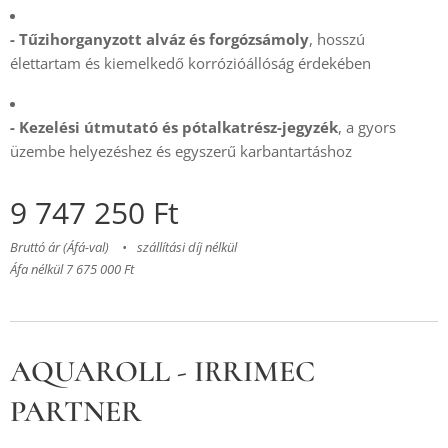
- Tűzihorganyzott alváz és forgózsámoly
, hosszú
élettartam és kiemelkedő korrózióállóság érdekében
- Kezelési útmutató és pótalkatrész-jegyzék
, a gyors
üzembe helyezéshez és egyszerű karbantartáshoz
9 747 250
Ft
Bruttó ár (Áfá-val)
szállítási díj nélkül
Áfa nélkül 7 675 000 Ft
AQUAROLL - IRRIMEC
PARTNER