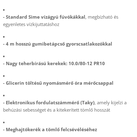
- Standard Sime vízágyú fúvókákkal
, megbízható és
egyenletes vízkijuttatáshoz
- 4 m hosszú gumibetápcső gyorscsatlakozókkal
- Nagy teherbírású kerekek: 10.0/80-12 PR10
- Glicerin töltésű nyomásmérő óra mérőcsappal
- Elektronikus fordulatszámmérő (Taky)
, amely kijelzi a
behúzási sebességet és a kitekerített tömlő hosszát
- Meghajtókerék a tömlő felcsévéléséhez