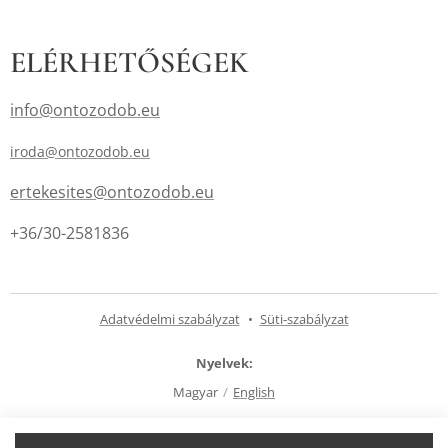
ELÉRHETŐSÉGEK
info@ontozodob.eu
iroda@ontozodob.eu
ertekesites@ontozodob.eu
+36/30-2581836
Adatvédelmi szabályzat
Süti-szabályzat
Nyelvek
Magyar
English