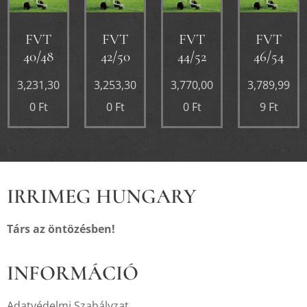
FVT
FVT
FVT
FVT
40/48
42/50
44/52
46/54
3,231,30
3,253,30
3,770,00
3,789,99
0
Ft
0
Ft
0
Ft
9
Ft
IRRIMEG HUNGARY
Társ az öntözésben!
INFORMÁCIÓ
Adatvédelmi Szabályzat