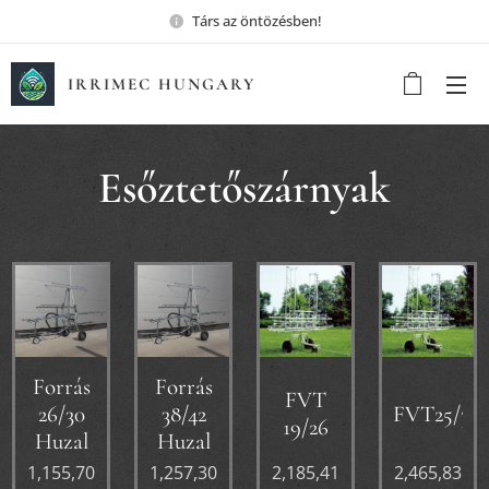
Társ az öntözésben!
IRRIMEC HUNGARY
Esőztetőszárnyak
Forrás
Forrás
FVT
26/30
38/42
FVT25/32
19/26
Huzal
Huzal
1,155,70
1,257,30
2,185,41
2,465,83