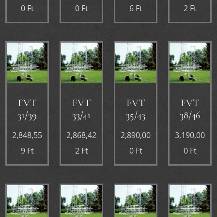
0
Ft
0
Ft
6
Ft
2
Ft
FVT
FVT
FVT
FVT
31/39
33/41
35/43
38/46
2,848,55
2,868,42
2,890,00
3,190,00
9
Ft
2
Ft
0
Ft
0
Ft