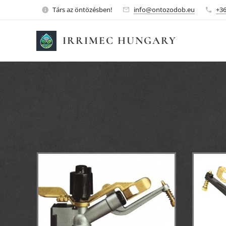
Társ az öntözésben!
info@ontozodob.eu
+3
IRRIMEC HUNGARY