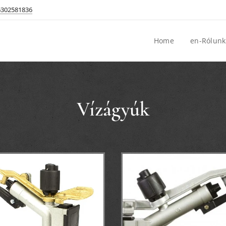
6302581836
Home
en-Rólunk
Vízágyúk